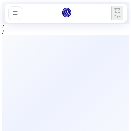
Cart
/
/