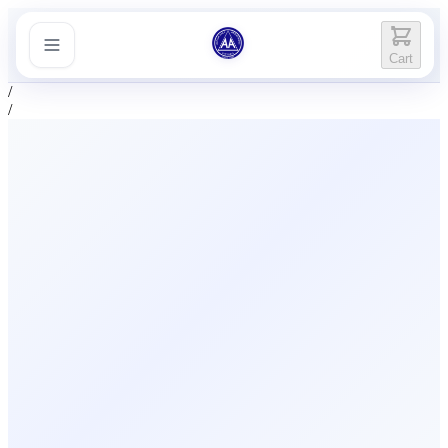
Cart
/
/