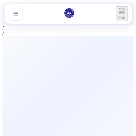
Cart
/
/