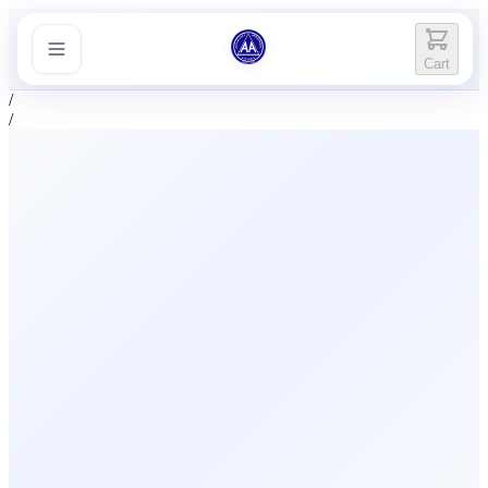
Cart
/
/