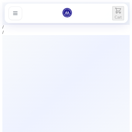
Cart
/
/