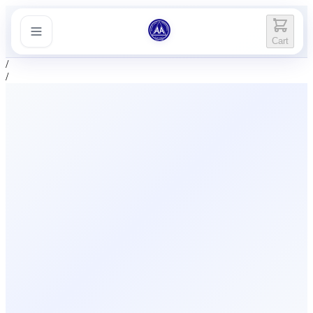
Cart
/
/